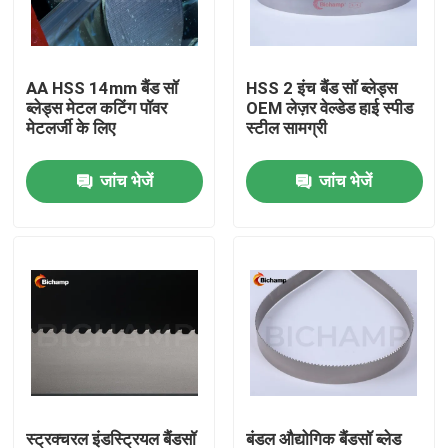
कारखाना भ्रमण
AA HSS 14mm बैंड सॉ
HSS 2 इंच बैंड सॉ ब्लेड्स
ब्लेड्स मेटल कटिंग पॉवर
OEM लेज़र वेल्डेड हाई स्पीड
गुणवत्ता नियंत्रण
मेटलर्जी के लिए
स्टील सामग्री
जांच भेजें
जांच भेजें
संपर्क करें
समाचार
एक उद्धरण का अनुरोध करें
द्वि धातु बैंडसॉ ब्लेड
कार्बाइड इत्तला दे दी बैंडसॉ ब्लेड
स्ट्रक्चरल इंडस्ट्रियल बैंडसॉ
बंडल औद्योगिक बैंडसॉ ब्लेड