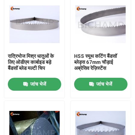
रात्रिभोज मिश्र धातुओं के
HSS स्मूथ कटिंग बैंडसॉ
लिए ओडीएम कार्बाइड बड़े
ब्लेड्स 67mm चौड़ाई
बैंडसॉ ब्लेड मल्टी चिप
अब्रेसिव रेज़िस्टेंस
जांच भेजें
जांच भेजें
घर
उत्पादों
हमारे बारे में